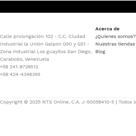
Acerca de
Calle prolongación 102 - C.C. Ciudad
¿Quienes somos?
Industrial la Unión Galpon G50 y G51 -
Nuestras tiendas
Zona industrial Los guayitos San Diego,
Blog
Carabobo, Venezuela
+58 241-8728512
+58 424-4346395
Copyright © 2025 NTS Online, C.A. J-50058410-5 | Todos 