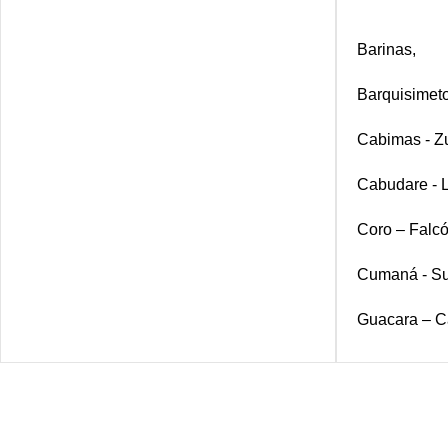
Barinas,
Barquisimeto
Cabimas - Zu
Cabudare - L
Coro – Falcó
Cumaná - Su
Guacara – C