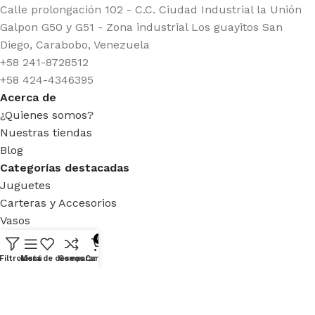
Calle prolongación 102 - C.C. Ciudad Industrial la Unión
Galpon G50 y G51 - Zona industrial Los guayitos San
Diego, Carabobo, Venezuela
+58 241-8728512
+58 424-4346395
Acerca de
¿Quienes somos?
Nuestras tiendas
Blog
Categorías destacadas
Juguetes
Carteras y Accesorios
Vasos
Licuadoras
0
Cuidado personal
Filtros
Menú
Lista de deseos
Comparar
Carrito
Cafeteras
Artículos Deportivos
Enlaces útiles