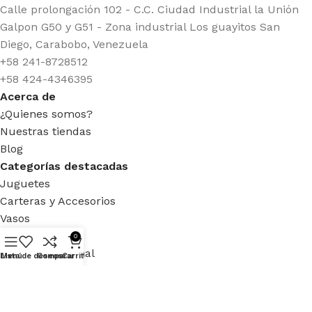
Calle prolongación 102 - C.C. Ciudad Industrial la Unión
Galpon G50 y G51 - Zona industrial Los guayitos San
Diego, Carabobo, Venezuela
+58 241-8728512
+58 424-4346395
Acerca de
¿Quienes somos?
Nuestras tiendas
Blog
Categorías destacadas
Juguetes
Carteras y Accesorios
Vasos
Licuadoras
0
Cuidado personal
Lista de deseos
Menú
Comparar
Carrito
Cafeteras
Artículos Deportivos
Enlaces útiles