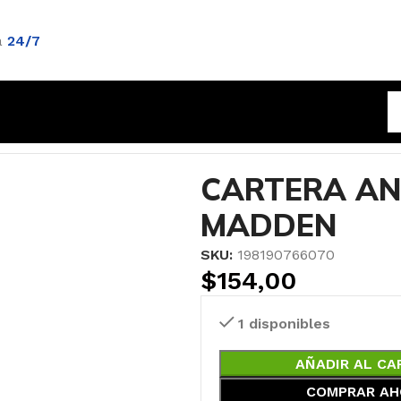
a
24/7
T STEVE MADDEN
CARTERA AN
MADDEN
SKU:
198190766070
$
154,00
1 disponibles
AÑADIR AL CA
COMPRAR AH