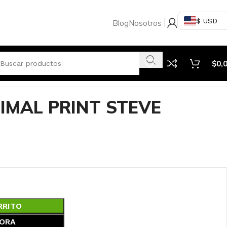
$ USD
Blog
Nosotros
$
0,
IMAL PRINT STEVE
RRITO
ORA