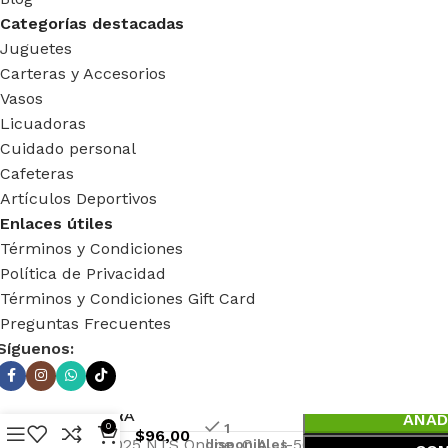
Categorías destacadas
Juguetes
Carteras y Accesorios
Vasos
Licuadoras
Cuidado personal
Cafeteras
Artículos Deportivos
Enlaces útiles
Términos y Condiciones
Política de Privacidad
Términos y Condiciones Gift Card
Preguntas Frecuentes
Síguenos:
CARTERA
AÑAD
1
0
DE
$
96,00
Copyright © 2025 NTS Online, C.A. J-50058410-5 | Todos
disponibles