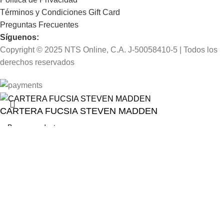
Términos y Condiciones Gift Card
Preguntas Frecuentes
Síguenos:
Copyright © 2025 NTS Online, C.A. J-50058410-5 | Todos los
derechos reservados
CARTERA FUCSIA STEVEN MADDEN
$
115,00
Seleccionar categoría
1 disponibles
Buscar
AÑADIR AL CARRITO
COMPRAR AHORA