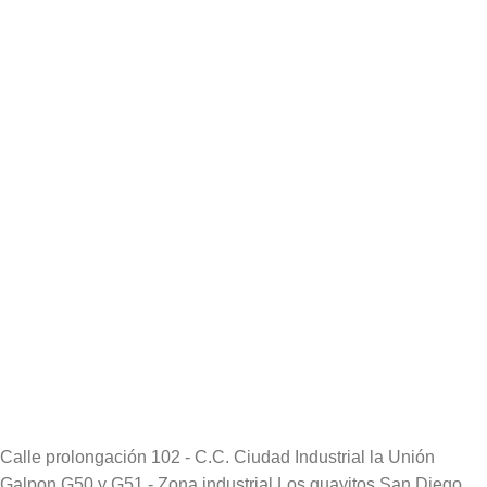
Calle prolongación 102 - C.C. Ciudad Industrial la Unión
Galpon G50 y G51 - Zona industrial Los guayitos San Diego,