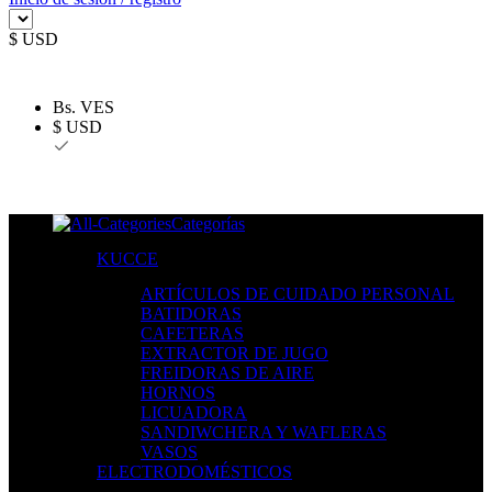
$ USD
Bs. VES
$ USD
Categorías
KUCCE
ARTÍCULOS DE CUIDADO PERSONAL
BATIDORAS
CAFETERAS
EXTRACTOR DE JUGO
FREIDORAS DE AIRE
HORNOS
LICUADORA
SANDIWCHERA Y WAFLERAS
VASOS
ELECTRODOMÉSTICOS