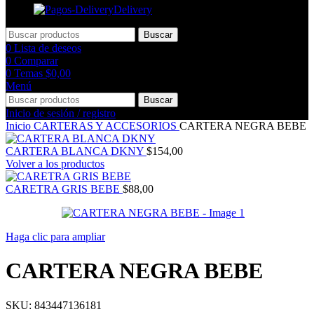
Delivery
Buscar
0
Lista de deseos
0
Comparar
0
Temas
$
0,00
Menú
Buscar
Inicio de sesión / registro
Inicio
CARTERAS Y ACCESORIOS
CARTERA NEGRA BEBE
CARTERA BLANCA DKNY
$
154,00
Volver a los productos
CARETRA GRIS BEBE
$
88,00
Haga clic para ampliar
CARTERA NEGRA BEBE
SKU:
843447136181