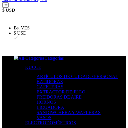
$ USD
Bs. VES
$ USD
Categorías
KUCCE
ARTÍCULOS DE CUIDADO PERSONAL
BATIDORAS
CAFETERAS
EXTRACTOR DE JUGO
FREIDORAS DE AIRE
HORNOS
LICUADORA
SANDIWCHERA Y WAFLERAS
VASOS
ELECTRODOMÉSTICOS