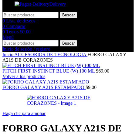
Delivery
Buscar
0
Lista de deseos
0
Comparar
0
Temas
$
0,00
Menú
Buscar
Inicio de sesión / registro
Inicio
ACCESORIOS DE TECNOLOGIA
FORRO GALAXY
A21S DE CORAZONES
FITCH FIRST INSTINCT BLUE (W) 100 ML
$
69,00
Volver a los productos
FORRO GALAXY A21S ESTAMPADO
$
9,00
Haga clic para ampliar
FORRO GALAXY A21S DE