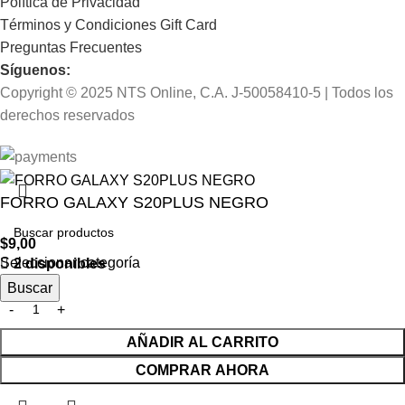
Política de Privacidad
Términos y Condiciones Gift Card
Preguntas Frecuentes
Síguenos:
Copyright © 2025 NTS Online, C.A. J-50058410-5 | Todos los
derechos reservados
FORRO GALAXY S20PLUS NEGRO
$
9,00
Seleccionar categoría
2 disponibles
Buscar
AÑADIR AL CARRITO
COMPRAR AHORA