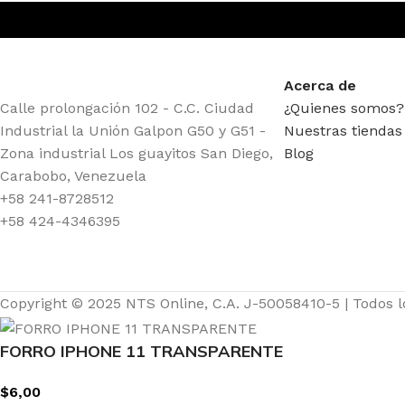
Acerca de
Calle prolongación 102 - C.C. Ciudad
¿Quienes somos?
Industrial la Unión Galpon G50 y G51 -
Nuestras tiendas
Zona industrial Los guayitos San Diego,
Blog
Carabobo, Venezuela
+58 241-8728512
+58 424-4346395
Copyright © 2025 NTS Online, C.A. J-50058410-5 | Todos 
FORRO IPHONE 11 TRANSPARENTE
$
6,00