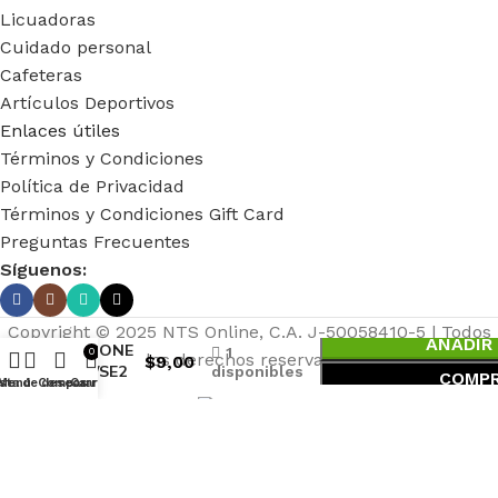
Licuadoras
Cuidado personal
Cafeteras
Artículos Deportivos
Enlaces útiles
Términos y Condiciones
Política de Privacidad
Términos y Condiciones Gift Card
Preguntas Frecuentes
Síguenos:
FORRO
Copyright © 2025 NTS Online, C.A. J-50058410-5 | Todos
AÑADIR
IPHONE
1
0
los derechos reservados
$
9,00
7/8/SE2
disponibles
COMPR
ista de deseos
Menú
Comparar
Carrito
ROSADO