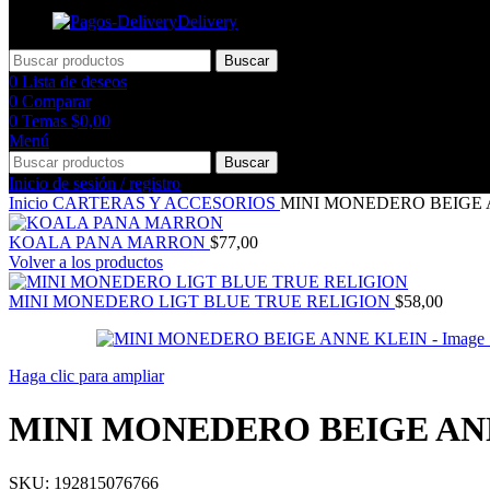
Delivery
Buscar
0
Lista de deseos
0
Comparar
0
Temas
$
0,00
Menú
Buscar
Inicio de sesión / registro
Inicio
CARTERAS Y ACCESORIOS
MINI MONEDERO BEIGE 
KOALA PANA MARRON
$
77,00
Volver a los productos
MINI MONEDERO LIGT BLUE TRUE RELIGION
$
58,00
Haga clic para ampliar
MINI MONEDERO BEIGE AN
SKU:
192815076766