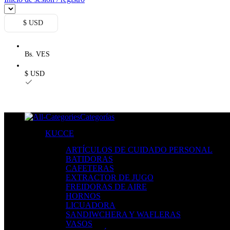
$ USD
Bs. VES
$ USD
Categorías
KUCCE
ARTÍCULOS DE CUIDADO PERSONAL
BATIDORAS
CAFETERAS
EXTRACTOR DE JUGO
FREIDORAS DE AIRE
HORNOS
LICUADORA
SANDIWCHERA Y WAFLERAS
VASOS