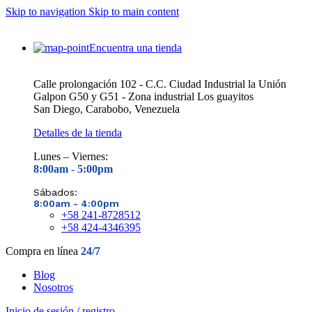
Skip to navigation
Skip to main content
Encuentra una tienda
Calle prolongación 102 - C.C. Ciudad Industrial la Unión
Galpon G50 y G51 - Zona industrial Los guayitos
San Diego, Carabobo, Venezuela
Detalles de la tienda
Lunes – Viernes:
8:00am - 5
:00pm
Sábados:
8:00am - 4
:00pm
+58 241-8728512
+58 424-4346395
Compra en línea
24/7
Blog
Nosotros
Inicio de sesión / registro