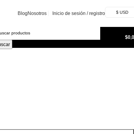
$ USD
Blog
Nosotros
Inicio de sesión / registro
$
0,
scar