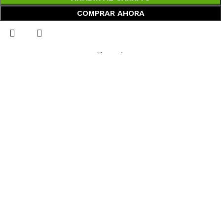
COMPRAR AHORA
Menú
Lista de deseos
Comparar
Carrito