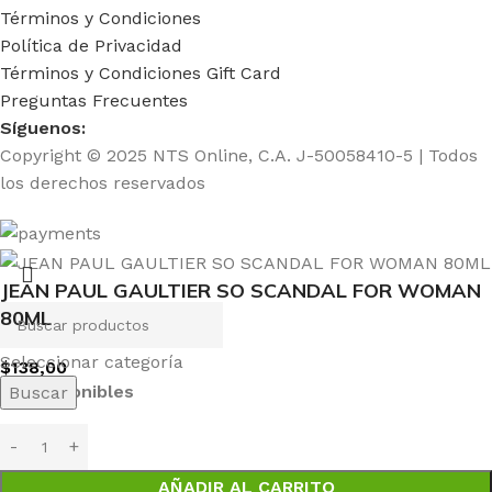
Términos y Condiciones
Política de Privacidad
Términos y Condiciones Gift Card
Preguntas Frecuentes
Síguenos:
Copyright © 2025 NTS Online, C.A. J-50058410-5 | Todos
los derechos reservados
JEAN PAUL GAULTIER SO SCANDAL FOR WOMAN
80ML
Seleccionar categoría
$
138,00
4 disponibles
Buscar
AÑADIR AL CARRITO