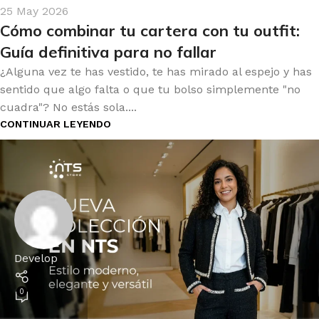
25 May 2026
Cómo combinar tu cartera con tu outfit:
Guía definitiva para no fallar
¿Alguna vez te has vestido, te has mirado al espejo y has
sentido que algo falta o que tu bolso simplemente "no
cuadra"? No estás sola....
CONTINUAR LEYENDO
Develop
0